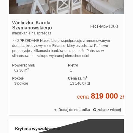
Wieliczka,
Karola
FRT-MS-1260
Szymanowskiego
mieszkanie na sprzedaż
>> SPRZEDANE Nasze biuro współpracuje z renomowanym
doradcą kredytowym z mFinanse, który przedstawi Państwu
propozycje z kilkunastu banków oraz pomoże Państwu w
sfinansowaniu zakupu wybranej nieruchomości.
Powierzchnia
Piętro
2
62,30 m
1
2
Pokoje
Cena za m
3 pokoje
13 146,07 zł
819 000
cena
zł
Dodaj do notatnika
zobacz więcej
Kryteria wyszukiwania