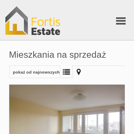
Home
Mieszkania na sprzedaż
Oferta
pokaż od najnowszych
Finansow
Wycena
O firmie