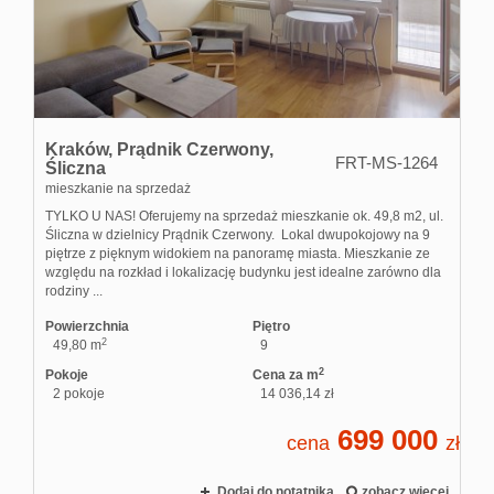
Kontakt
Kraków,
Prądnik Czerwony,
FRT-MS-1264
Śliczna
mieszkanie na sprzedaż
TYLKO U NAS! Oferujemy na sprzedaż mieszkanie ok. 49,8 m2, ul.
Śliczna w dzielnicy Prądnik Czerwony. Lokal dwupokojowy na 9
piętrze z pięknym widokiem na panoramę miasta. Mieszkanie ze
względu na rozkład i lokalizację budynku jest idealne zarówno dla
rodziny ...
Powierzchnia
Piętro
2
49,80 m
9
2
Pokoje
Cena za m
2 pokoje
14 036,14 zł
699 000
cena
zł
Dodaj do notatnika
zobacz więcej