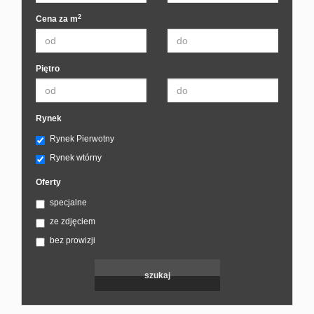
2
Cena za m
Piętro
Rynek
Rynek Pierwotny
Rynek wtórny
Oferty
specjalne
ze zdjęciem
bez prowizji