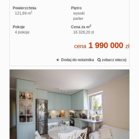
Powierzchnia
Piętro
2
121,89 m
wysoki
parter
2
Pokoje
Cena za m
4 pokoje
16 326,20 zł
1 990 000
cena
zł
Dodaj do notatnika
zobacz więcej